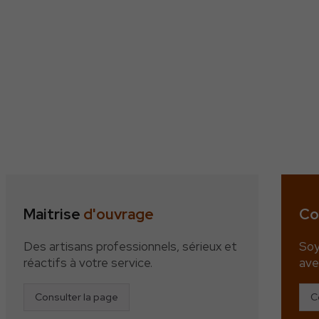
Maitrise
d'ouvrage
Co
Des artisans professionnels, sérieux et
Soy
réactifs à votre service.
ave
Consulter la page
C